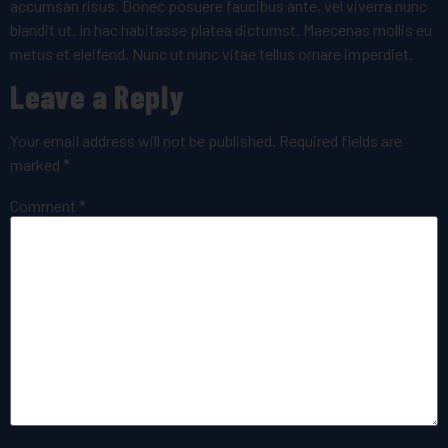
accumsan risus. Donec posuere faucibus ante, vel viverra nunc
blandit ut. In hac habitasse platea dictumst. Maecenas mollis eu
metus et eleifend. Nunc ut nunc vitae tellus ornare imperdiet.
Leave a Reply
Your email address will not be published.
Required fields are
marked
*
Comment
*