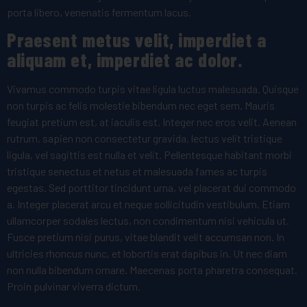
porta libero, venenatis fermentum lacus.
Praesent metus velit, imperdiet a
aliquam et, imperdiet ac dolor.
Vivamus commodo turpis vitae ligula luctus malesuada. Quisque
non turpis ac felis molestie bibendum nec eget sem. Mauris
feugiat pretium est, at iaculis est. Integer nec eros velit. Aenean
rutrum, sapien non consectetur gravida, lectus velit tristique
ligula, vel sagittis est nulla et velit. Pellentesque habitant morbi
tristique senectus et netus et malesuada fames ac turpis
egestas. Sed porttitor tincidunt urna, vel placerat dui commodo
a. Integer placerat arcu et neque sollicitudin vestibulum. Etiam
ullamcorper sodales lectus, non condimentum nisi vehicula ut.
Fusce pretium nisi purus, vitae blandit velit accumsan non. In
ultricies rhoncus nunc, et lobortis erat dapibus in. Ut nec diam
non nulla bibendum ornare. Maecenas porta pharetra consequat.
Proin pulvinar viverra dictum.