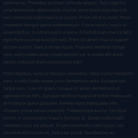
pulvinar eu. Phasellus pretium vehicula aliquet. Duis sagittis,
urna fermentum ullamcorper viverra, enim lorem egestas nisl,
nec commodo nulla mauris ut ipsum. Proin vel arcu dolor. Morbi
imperdiet tempor purus a elementum. Fusce iaculis turpis ut
ipsum luctus, in rutrum justo viverra. Etiam dictum mattis felis,
eget rhoncus eros suscipit sed. Proin sit amet risus ut sapien
dictum auctor. Nam a ornare ligula. Praesent eleifend rutrum
sem, sed sodales ante condimentum vel. In mollis elit diam,
iaculis volutpat diam consectetur eget.
Proin dapibus, nunc ac tempor venenatis, tellus tortor hendrerit
sem, a sollicitudin neque justo fermentum ante. Quisque non
turpis sem. Cras mi quam, congue sit amet elementum ut,
egestas vitae felis. Quisque facilisis magna id tortor malesuada,
at molestie purus posuere. Aenean eget malesuada odio.
Aliquam porta varius molestie. Pellentesque auctor faucibus
lectus, in consectetur mauris facilisis at. Donec sollicitudin
venenatis orci vel aliquet. Etiam commodo nulla turpis, nec
interdum est rutrum at. Sed a dui porta, faucibus leo ac,