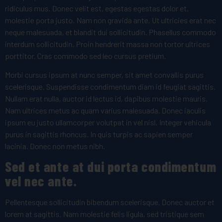
ridiculus mus. Donec velit est, egestas egestas dolor et,
molestie porta justo. Nam non gravida ante. Ut ultricies erat nec
neque malesuada, et blandit dui sollicitudin. Phasellus commodo
interdum sollicitudin. Proin hendrerit massa non tortor ultrices
porttitor. Cras commodo sed leo cursus pretium.
Morbi cursus ipsum at nunc semper, sit amet convallis purus
scelerisque. Suspendisse condimentum diam id feugiat sagittis.
Nullam erat nulla, auctor id lectus id, dapibus molestie mauris.
Nam ultrices metus ac quam varius malesuada. Donec iaculis
ipsum eu justo ullamcorper volutpat in vel nisl. Integer vehicula
purus in sagittis rhoncus. In quis turpis ac sapien semper
lacinia. Donec non metus nibh.
Sed et ante at dui porta condimentum
vel nec ante.
Pellentesque sollicitudin bibendum scelerisque. Donec auctor et
lorem at sagittis. Nam molestie felis ligula, sed tristique sem